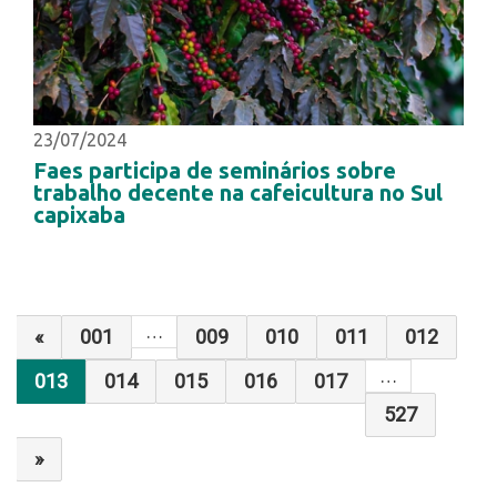
23/07/2024
Faes participa de seminários sobre
trabalho decente na cafeicultura no Sul
capixaba
…
«
001
009
010
011
012
…
013
014
015
016
017
527
»