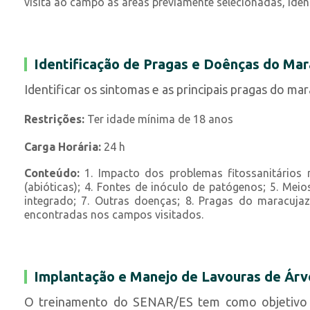
visita ao campo às áreas previamente selecionadas, ide
Identificação de Pragas e Doênças do Mar
Identificar os sintomas e as principais pragas do m
Restrições:
Ter idade mínima de 18 anos
Carga Horária:
24 h
Conteúdo:
1. Impacto dos problemas fitossanitários n
(abióticas); 4. Fontes de inóculo de patógenos; 5. Me
integrado; 7. Outras doenças; 8. Pragas do maracujaze
encontradas nos campos visitados.
Implantação e Manejo de Lavouras de Árvo
O treinamento do SENAR/ES tem como objetivo ca