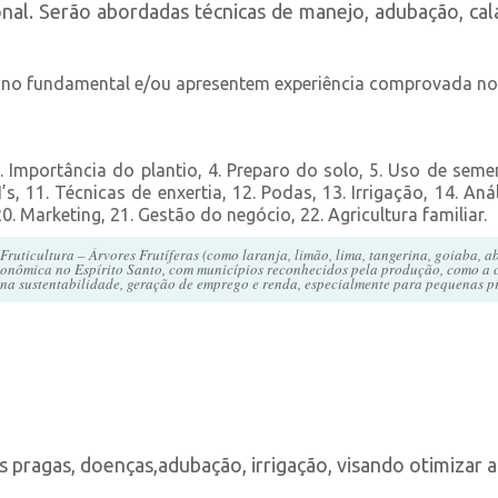
nal. Serão abordadas técnicas de manejo, adubação, ca
sino fundamental e/ou apresentem experiência comprovada no
3. Importância do plantio, 4. Preparo do solo, 5. Uso de seme
, 11. Técnicas de enxertia, 12. Podas, 13. Irrigação, 14. Aná
. Marketing, 21. Gestão do negócio, 22. Agricultura familiar.
ticultura – Árvores Frutíferas (como laranja, limão, lima, tangerina, goiaba, ab
 econômica no Espírito Santo, com municípios reconhecidos pela produção, como 
a sustentabilidade, geração de emprego e renda, especialmente para pequenas pro
s pragas, doenças,adubação, irrigação, visando otimizar 