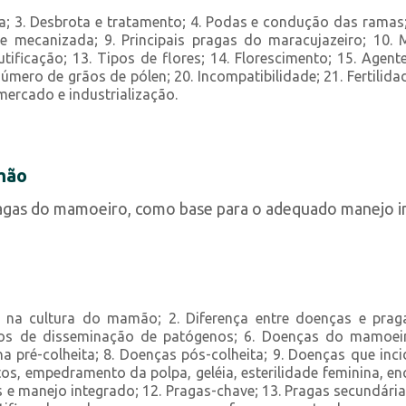
 3. Desbrota e tratamento; 4. Podas e condução das ramas; 5.
 e mecanizada; 9. Principais pragas do maracujazeiro; 10. 
tificação; 13. Tipos de flores; 14. Florescimento; 15. Agente
úmero de grãos de pólen; 20. Incompatibilidade; 21. Fertilidade
 mercado e industrialização.
mão
 pragas do mamoeiro, como base para o adequado manejo i
na cultura do mamão; 2. Diferença entre doenças e pragas
eios de disseminação de patógenos; 6. Doenças do mamoeir
na pré-colheita; 8. Doenças pós-colheita; 9. Doenças que inc
tos, empedramento da polpa, geléia, esterilidade feminina, e
 e manejo integrado; 12. Pragas-chave; 13. Pragas secundária