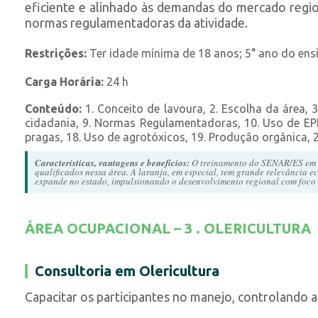
eficiente e alinhado às demandas do mercado regio
normas regulamentadoras da atividade.
Restrições:
Ter idade mínima de 18 anos; 5° ano do en
Carga Horária:
24 h
Conteúdo:
1. Conceito de lavoura, 2. Escolha da área, 
cidadania, 9. Normas Regulamentadoras, 10. Uso de EPI’s
pragas, 18. Uso de agrotóxicos, 19. Produção orgânica, 20
Características, vantagens e benefícios:
O treinamento do SENAR/ES em Fru
qualificados nessa área. A laranja, em especial, tem grande relevância
expande no estado, impulsionando o desenvolvimento regional com foco n
ÁREA OCUPACIONAL – 3 . OLERICULTURA
Consultoria em Olericultura
Capacitar os participantes no manejo, controlando a