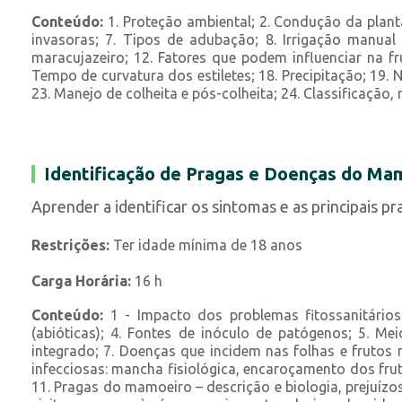
Conteúdo:
1. Proteção ambiental; 2. Condução da planta;
invasoras; 7. Tipos de adubação; 8. Irrigação manual
maracujazeiro; 12. Fatores que podem influenciar na fru
Tempo de curvatura dos estiletes; 18. Precipitação; 19. N
23. Manejo de colheita e pós-colheita; 24. Classificação,
Identificação de Pragas e Doenças do Ma
Aprender a identificar os sintomas e as principais
Restrições:
Ter idade mínima de 18 anos
Carga Horária:
16 h
Conteúdo:
1 - Impacto dos problemas fitossanitários 
(abióticas); 4. Fontes de inóculo de patógenos; 5. M
integrado; 7. Doenças que incidem nas folhas e frutos 
infecciosas: mancha fisiológica, encaroçamento dos fru
11. Pragas do mamoeiro – descrição e biologia, prejuízos