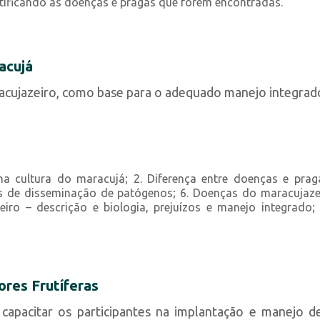
ntificando as doenças e pragas que forem encontradas.
acujá
aracujazeiro, como base para o adequado manejo integrad
a cultura do maracujá; 2. Diferença entre doenças e pragas
ios de disseminação de patógenos; 6. Doenças do maracujazei
iro – descrição e biologia, prejuízos e manejo integrado; 
res Frutíferas
pacitar os participantes na implantação e manejo de