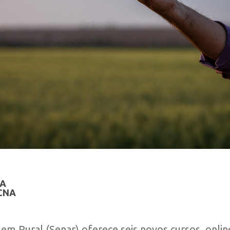
NA
 CNA
m Rural (Senar) oferece seis novos cursos, online