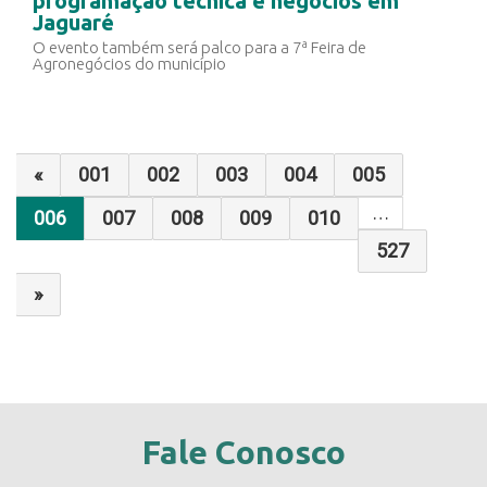
programação técnica e negócios em
Jaguaré
O evento também será palco para a 7ª Feira de
Agronegócios do município
«
001
002
003
004
005
…
006
007
008
009
010
527
»
Fale Conosco