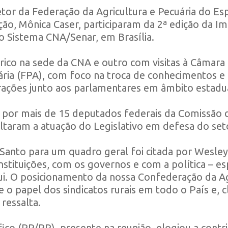
etor da Federação da Agricultura e Pecuária do Esp
ção, Mônica Caser, participaram da 2ª edição da I
do Sistema CNA/Senar, em Brasília.
rico na sede da CNA e outro com visitas à Câmara
ia (FPA), com foco na troca de conhecimentos e e
erações junto aos parlamentares em âmbito estadua
 por mais de 15 deputados federais da Comissão d
taram a atuação do Legislativo em defesa do set
o Santo para um quadro geral foi citada por Wesl
instituições, com os governos e com a política – es
. O posicionamento da nossa Confederação da Agri
e o papel dos sindicatos rurais em todo o País e, 
 ressalta.
ico (PP/PR), presente na reunião, elogiou a contr