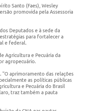
írito Santo (Faes), Wesley
mersão promovida pela Assessoria
 dos Deputados e à sede da
stratégias para fortalecer a
l e federal.
e Agricultura e Pecuária da
or agropecuário.
ey. "O aprimoramento das relações
pecialmente as políticas públicas
cultura e Pecuária do Brasil
claro, traz também a pauta
ibuição da CNA nas pautas