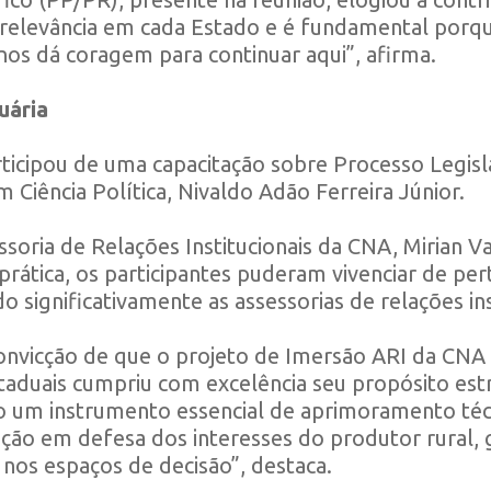
m relevância em cada Estado e é fundamental porqu
nos dá coragem para continuar aqui”, afirma.
uária
icipou de uma capacitação sobre Processo Legislat
 Ciência Política, Nivaldo Adão Ferreira Júnior.
soria de Relações Institucionais da CNA, Mirian V
 prática, os participantes puderam vivenciar de pe
 significativamente as assessorias de relações ins
nvicção de que o projeto de Imersão ARI da CNA c
taduais cumpriu com excelência seu propósito estr
o um instrumento essencial de aprimoramento té
ação em defesa dos interesses do produtor rural
 nos espaços de decisão”, destaca.