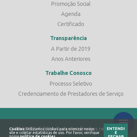
Promoção Social
Agenda
Certificado
Transparência
A Partir de 2019
Anos Anteriores
Trabalhe Conosco
Processo Seletivo
Credenciamento de Prestadores de Serviço
SENAR-ES © 2026. Todos os direitos reservados
ENTENDI
Cookies:
Utilizamos cookies para otimizar nosso
E
site e coletar estatísticas de uso. Por favor, verifique
nossa
política de cookies
.
FECHAR